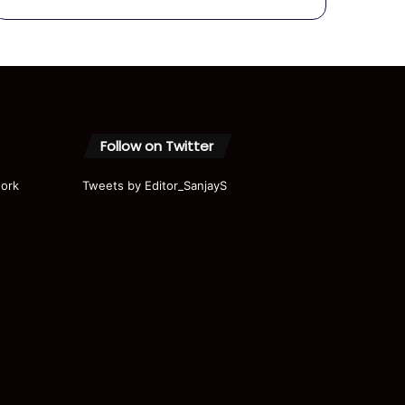
कानपुर के
अपार्टमेंट में
अफरा-
तफरी की
पूरी कहानी
Follow on Twitter
ork
Tweets by Editor_SanjayS