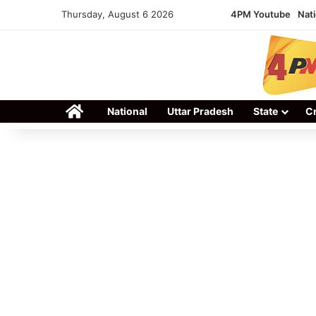
Thursday, August 6 2026
4PM Youtube
Nati
Home
National
Uttar Pradesh
State
C