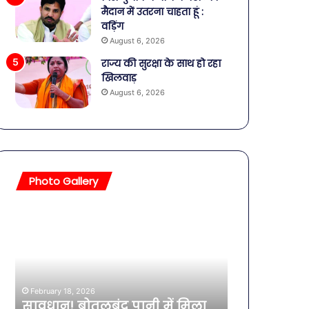
मैदान में उतरना चाहता हूं :
वड़िंग
August 6, 2026
राज्य की सुरक्षा के साथ हो रहा
खिलवाड़
August 6, 2026
Photo Gallery
सावधान!
बॉलीवुड
बोतलबंद
की
पानी
तलाकशुदा
में
हसीनाएं,
मिला
इतने
खतरनाक
साल
February 18, 2026
बैक्टीरिया,
की
सावधान! बोतलबंद पानी में मिला
February 11, 2026