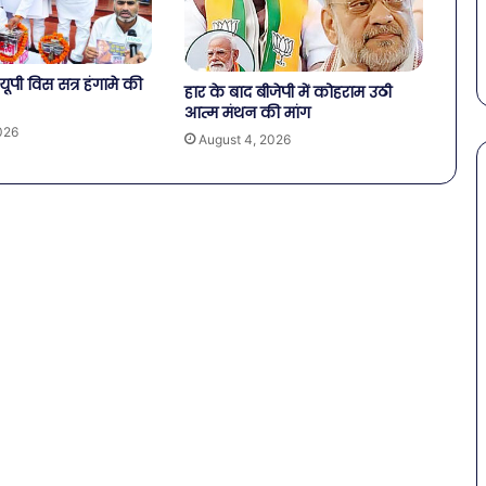
में
ल–मान का बड़ा
गर्मियों में डाइट में शामिल करें ये 7
डाइट
सब्जियां
में
शामिल
यूपी विस सत्र हंगामे की
हार के बाद बीजेपी में कोहराम उठी
करें
आत्म मंथन की मांग
ये
026
August 4, 2026
7
सब्जियां