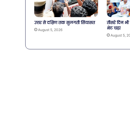
में
बैठक, केजरीवा
ट्रेडर्स
कदम
कमीशन
की
उत्तर से दक्षिण तक सुलगती सियासत
तीसरे दिन भी 
पहली
भेट चढ़ा
August 5, 2026
बैठक,
August 5, 2
केजरीवाल–
मान
का
बड़ा
कदम