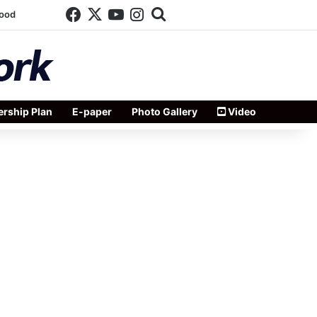
Facebook
X
YouTube
Instagram
Search for
wood
rship Plan
E-paper
Photo Gallery
Video