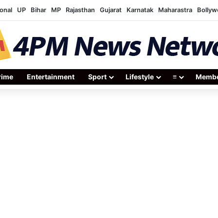
onal
UP
Bihar
MP
Rajasthan
Gujarat
Karnatak
Maharastra
Bolly
rime
Entertainment
Sport
Lifestyle
≡
Membe