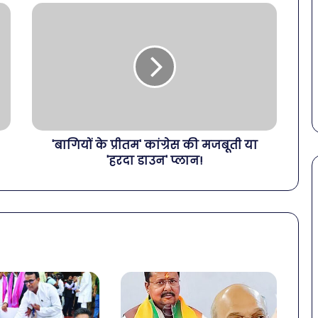
'बागियों के प्रीतम' कांग्रेस की मजबूती या
'हरदा डाउन' प्लान!
पेट
की
समस्याओं
से
बचना
है?
राहत की पहल: SAS
March 30, 2026
गर्मियों
स कमीशन की पहली
पेट की समस्याओं से बचना है?