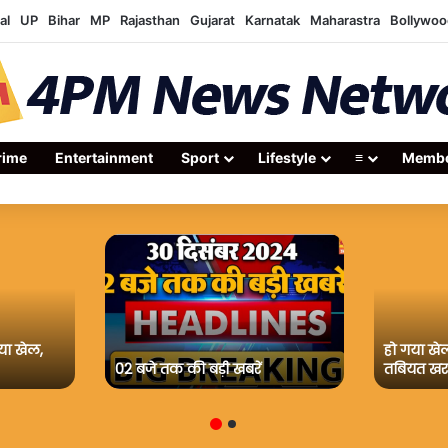
al
UP
Bihar
MP
Rajasthan
Gujarat
Karnatak
Maharastra
Bollywoo
rime
Entertainment
Sport
Lifestyle
≡
Membe
या खेल,
हो गया खेल
02 बजे तक की बड़ी खबरें
तबियत खरा