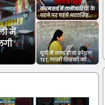
करमसद में कर्मचारियों के
धरने पर पहुंचे भरतसिंह
सोलंकी, कांग्रेस ने उठाई…
ी में
 लगी
यूपी में जल्द होगा स्पेशल
TET, लाखों शिक्षकों को
मिलेगी राहत?
सावधान!
बोतलबंद
पानी
में