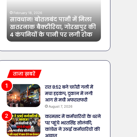
इतने
का
साल
जश्न:
February 4, 2026
की
शिवरात्रि
शिव-पार्वती 
February 11, 2026
एक्ट्रेस
पर
ी
बॉलीवुड की तलाकशुदा हसीनाएं,
शिवरात्रि पर
भी
लगाएं
इतने साल की एक्ट्रेस भी शामिल
डिजाइन
शामिल
ये
खास
मेहंदी
डिजाइन
ताज़ा ख़बरें
रात 8:52 बजे चटोरी गली में
मचा हड़कंप, दुकान में लगी
आग से मची अफरातफरी
August 7, 2026
करमसद में कर्मचारियों के धरने
पर पहुंचे भरतसिंह सोलंकी,
कांग्रेस ने उठाई कर्मचारियों की
आवाज