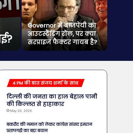
Governor में बाजपेयी का
‘भूत बं
आउटस्टैंडिंग रोल, पर क्या
कलेक्शन
ाई?
सरप्राइज फैक्टर गायब है?
9 गुन
4 PM की बात संजय शर्मा के साथ
दिल्ली की जनता का हाल बेहाल पानी
की किल्लत से हाहाकार
May 26, 2026
बकरीद की नमाज़ को लेकर कांग्रेस सांसद इमरान
प्रतापगढ़ी का बड़ा बयान