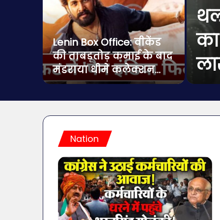
थल
का 
सीडेंट,
Lenin Box Office: वीकेंड
 लड़
की ताबड़तोड़ कमाई के बाद
ला
मंडराया धीमे कलेक्शन…
Nation