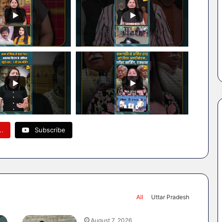
मिला
खतरनाक
February 18, 2026
बैक्टीरिया,
 से बचना है?
सावधान! बोतलबंद पानी में मिला
गोरखपुर
में शामिल करें ये 7
खतरनाक बैक्टीरिया, गोरखपुर क
की
4 कंपनियों के पानी पर लगी रोक
4
कंपनियों
के
पानी
पर
लगी
रोक
..
Subscribe
All
Uttar Pradesh
August 7, 2026