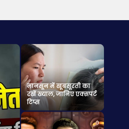
मानसून में खूबसूरती का
भाजपा 
रखें ख्याल, जानिए एक्सपर्ट
बंगाल 
टिप्स
लडऩी ह