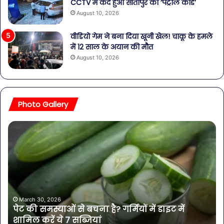
CCTV में कैद हुआ सीतापुर का ‘पेट्रोल कांड’
August 10, 2026
वीडियो गेम ने बना दिया खूनी खेल! चाकू के हमले
में 12 साल के अयान की मौत
August 10, 2026
Photo Gallery
पेट
सा
की
बोत
समस्याओं
पान
से
में
बचना
मिल
है?
खत
गर्मियों
बैक्
में
गोर
March 30, 2026
पेट की समस्याओं से बचना है? गर्मियों में डाइट में
डाइट
की
शामिल करें ये 7 सब्जियां
में
4