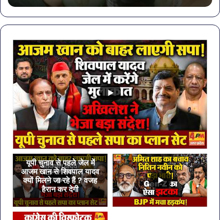
शामिल
कंप
करें
के
ये
पान
7
पर
सब्जियां
लग
रो
यूपी चुनाव से पहले जेल में
आजम खान से शिवपाल यादव
क्यों मिलने जा रहे हैं ? वजह
हैरान कर देगी