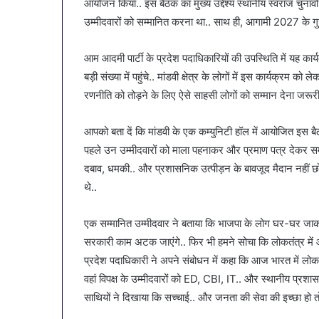
आयोजन किया.. इस बैठक का मुख्य उद्देश्य स्थानीय स्वराज चुनाव
हल:
बचना
January 9, 2026
उम्मीदवारों को सम्मानित करना था.. साथ ही, आगामी 2027 के ग
SAS
है?
व्यापारियों को राहत की पहल: SAS
March 30, 2026
गर
गर्मियों
नगर में ट्रेडर्स कमीशन की पहली
पेट की समस्याओं
ं
में
आम आदमी पार्टी के प्रदेश पदाधिकारियों की उपस्थिति में यह का
बैठक, केजरीवाल–मान का बड़ा
गर्मियों में डाइट 
्रेडर्स
डाइट
बड़ी संख्या में पहुंचे.. मांडवी क्षेत्र के लोगों में इस कार्यक्रम को
कदम
सब्जियां
कमीशन
में
रणनीति को तोड़ने के लिए ऐसे साहसी लोगों को सम्मान देना जरूरी 
ी
शामिल
हली
करें
ैठक,
ये
आपको बता दें कि मांडवी के एक कम्युनिटी हॉल में आयोजित इस बैठ
ेजरीवाल–
7
पहले उन उम्मीदवारों को माला पहनाकर और प्रमाण पत्र देकर सम्म
ान
सब्जियां
दबाव, धमकी.. और प्रशासनिक उत्पीड़न के बावजूद मैदान नहीं छोड
ा
थे..
ड़ा
कदम
एक सम्मानित उम्मीदवार ने बताया कि भाजपा के लोग घर-घर ज
सरकारी काम अटक जाएंगे.. फिर भी हमने सोचा कि लोकतंत्र में आवा
प्रदेश पदाधिकारी ने अपने संबोधन में कहा कि आज भारत में लोकतंत
वहां विपक्ष के उम्मीदवारों को ED, CBI, IT.. और स्थानीय प्र
साथियों ने दिखाया कि सच्चाई.. और जनता की सेवा की इच्छा हो 