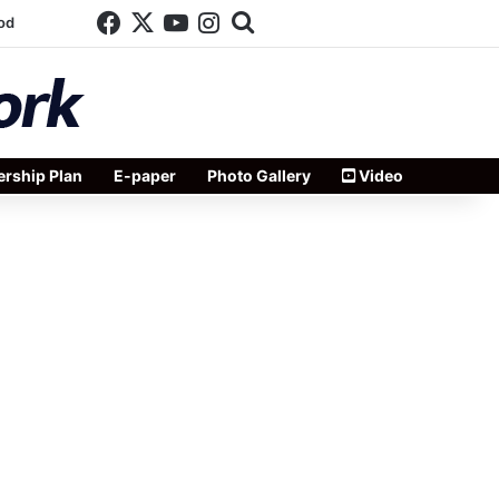
Facebook
X
YouTube
Instagram
Search for
od
rship Plan
E-paper
Photo Gallery
Video