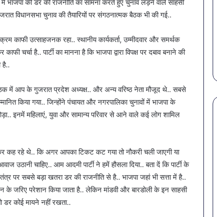
ों में भाजपा की डर की राजनीति का सामना करते हुए चुनाव लड़ने वाले साहसी
मिला
ुजरात विधानसभा चुनाव की तैयारियों पर संगठनात्मक बैठक भी की गई..
खतरनाक
February 18, 2026
बैक्टीरिया,
 से बचना है?
सावधान! बोतलबंद पानी में मिला
गोरखपुर
र्यक्रम काफी उत्साहजनक रहा.. स्थानीय कार्यकर्ता, उम्मीदवार और समर्थक
में शामिल करें ये 7
खतरनाक बैक्टीरिया, गोरखपुर क
की
 लेकर काफी चर्चा है.. पार्टी का मानना है कि भाजपा द्वारा विपक्ष पर दबाव बनाने की
4 कंपनियों के पानी पर लगी रोक
4
है..
कंपनियों
के
पानी
क में आप के गुजरात प्रदेश अध्यक्ष.. और अन्य वरिष्ठ नेता मौजूद थे.. सबसे
पर
ानित किया गया.. जिन्होंने पंचायत और नगरपालिका चुनावों में भाजपा के
लगी
़ा.. इनमें महिलाएं, युवा और सामान्य परिवार से आने वाले कई लोग शामिल
रोक
ाकर कह रहे थे.. कि अगर आपका टिकट कट गया तो नौकरी चली जाएगी या
ज उठानी चाहिए.. आम आदमी पार्टी ने हमें हौसला दिया.. बता दें कि पार्टी के
्र पर सबसे बड़ा खतरा डर की राजनीति से है.. भाजपा जहां भी सत्ता में है..
शासन के जरिए परेशान किया जाता है.. लेकिन मांडवी और बारडोली के इन साहसी
तो डर कोई मायने नहीं रखता..