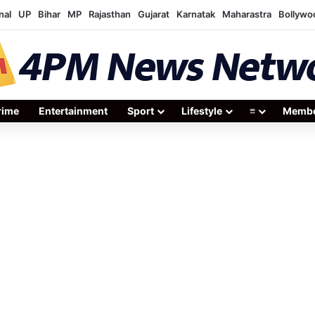
nal
UP
Bihar
MP
Rajasthan
Gujarat
Karnatak
Maharastra
Bollywo
rime
Entertainment
Sport
Lifestyle
≡
Membe