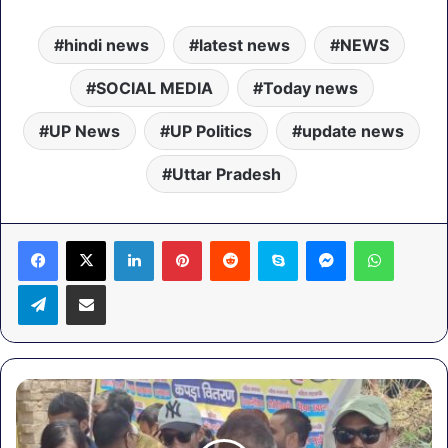
hindi news
latest news
NEWS
SOCIAL MEDIA
Today news
UP News
UP Politics
update news
Uttar Pradesh
LinkedIn
Pinterest
Reddit
Skype
Messenger
WhatsA
Telegram
Share via Email