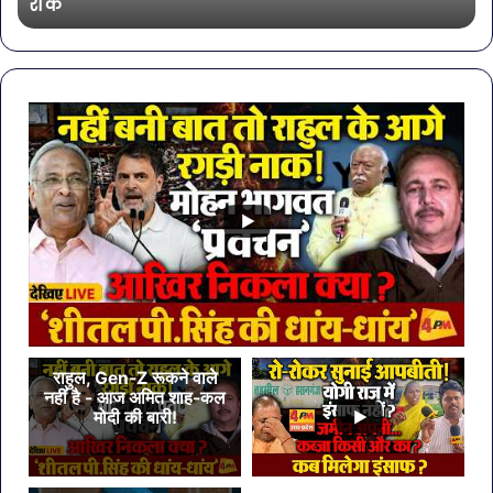
भी शामिल
शामिल
राहुल, Gen-Z रूकने वाले
नहीं है - आज अमित शाह-कल
मोदी की बारी!