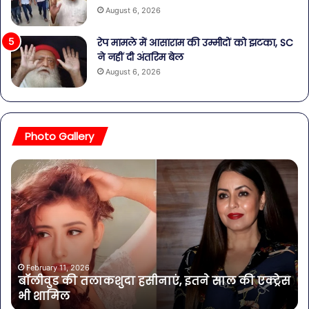
August 6, 2026
रेप मामले में आसाराम की उम्मीदों को झटका, SC
ने नहीं दी अंतरिम बेल
August 6, 2026
Photo Gallery
बॉलीवुड
शि
की
पार्
तलाकशुदा
की
हसीनाएं,
शाद
इतने
का
साल
जश्
की
शिव
एक्ट्रेस
पर
February 11, 2026
बॉलीवुड की तलाकशुदा हसीनाएं, इतने साल की एक्ट्रेस
भी
लगा
भी शामिल
शामिल
ये