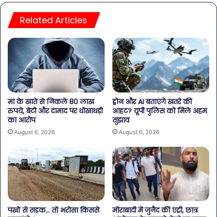
Related Articles
मां के खाते से निकले 80 लाख
ड्रोन और AI बताएंगे खतरे की
रुपये, बेटी और दामाद पर धोखाधड़ी
आहट? यूपी पुलिस को मिले अहम
का आरोप
सुझाव
August 6, 2026
August 6, 2026
पंखों से सड़क… तो भरोसा किससे
मोराबादी में जुनैद की एंट्री, छात्र