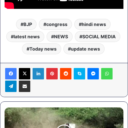
BJP
congress
hindi news
latest news
NEWS
SOCIAL MEDIA
Today news
update news
LinkedIn
Pinterest
Reddit
Skype
Messenger
WhatsA
Telegram
Share via Email