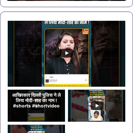
खा
मेहं
डि
आखिरकार दिल्ली पुलिस ने ले
लिया मोदी-शाह का नाम !
#shorts #shortvideo