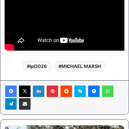
ipl2026
MICHAEL MARSH
LinkedIn
Pinterest
Reddit
Skype
Messenger
WhatsA
Telegram
Share via Email