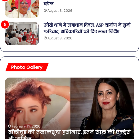
बघेल
August 8, 2026
उघैती थाने में समाधान दिवस, ASP ग्रामीण ने सुनी
फरियाद; अधिकारियों को दिए सख्त निर्देश
August 8, 2026
Photo Gallery
बॉलीवुड
शि
की
पार्
तलाकशुदा
की
हसीनाएं,
शाद
इतने
का
साल
जश्
की
शिव
एक्ट्रेस
पर
February 11, 2026
बॉलीवुड की तलाकशुदा हसीनाएं, इतने साल की एक्ट्रेस
भी
लगा
शामिल
ये