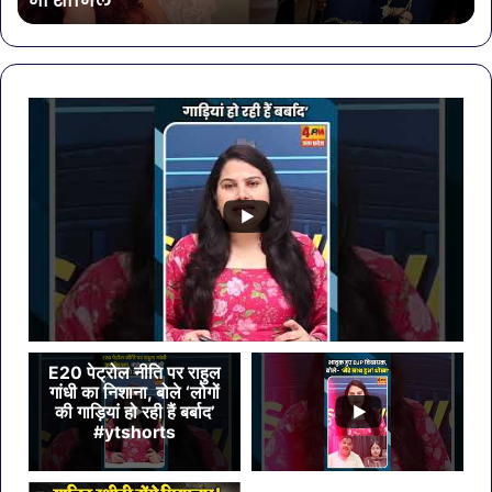
भी शामिल
खा
मेहं
डि
E20 पेट्रोल नीति पर राहुल
गांधी का निशाना, बोले ‘लोगों
की गाड़ियां हो रही हैं बर्बाद’
#ytshorts