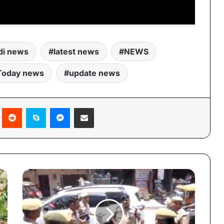
di news
latest news
NEWS
Today news
update news
Pinterest
Reddit
Skype
Messenger
Share via Email