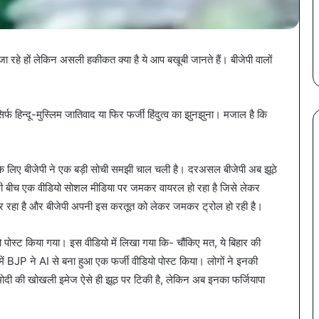
बैक्टीरिया,
ं से बचना है?
सावधान! बोतलबंद पानी में मिला
गोरखपुर
 में शामिल करें ये 7
खतरनाक बैक्टीरिया, गोरखपुर 
की
4 कंपनियों के पानी पर लगी रो
4
जा रहे हों लेकिन असली हकीकत क्या है ये आप बखूबी जानते हैं। बीजेपी वालों
कंपनियों
के
पानी
पर
्फ हिन्दू-मुस्लिम जातिवाद या फिर फर्जी हिंदुत्व का झुनझुना। मजाल है कि
लगी
रोक
े के लिए बीजेपी ने एक बड़ी सोची समझी चाल चली है। दरअसल बीजेपी अब झूठे
इसी बीच एक वीडियो सोशल मीडिया पर जमकर वायरल हो रहा है जिसे लेकर
ा कर रहा है और बीजेपी अपनी इस करतूत को लेकर जमकर ट्रोल हो रही है।
पोस्ट किया गया। इस वीडियो में लिखा गया कि- चौंकिए मत, ये बिहार की
शन में BJP ने AI से बना हुआ एक फर्जी वीडियो पोस्ट किया। लोगों ने इनकी
ोदी की खोखली इमेज ऐसे ही झूठ पर टिकी है, लेकिन अब इनका फर्जियापा