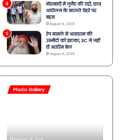
मोराबादी में जुनैद की एंट्री, छात्र
आंदोलन के बदलते चेहरे पर
बहस
August 6, 2026
रेप मामले में आसाराम की
उम्मीदों को झटका, SC ने नहीं
दी अंतरिम बेल
August 6, 2026
Photo Gallery
बॉलीवुड
शिव-
की
पार्वती
तलाकशुदा
की
हसीनाएं,
शादी
इतने
का
साल
जश्न:
February 4, 202