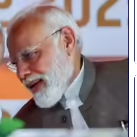
सावधान!
बोतलबंद
पानी
में
मिला
खतरनाक
February 18, 2026