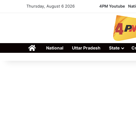
Thursday, August 6 2026
4PM Youtube
Nati
Home
National
Uttar Pradesh
State
C