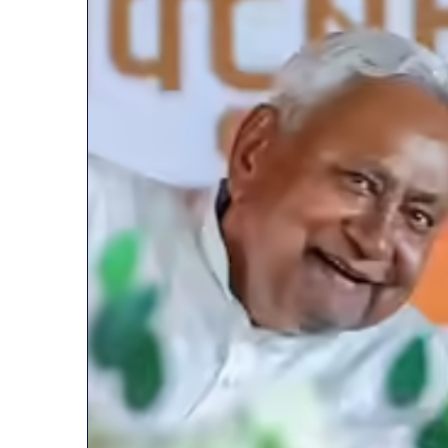
व्यापारियों
पेट
को
की
राहत
समस्याओं
की
से
पहल:
बचना
January 9, 2026
SAS
है?
व्यापारियों को राहत की पहल: SAS
March 30, 2026