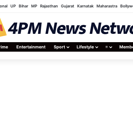
onal
UP
Bihar
MP
Rajasthan
Gujarat
Karnatak
Maharastra
Bolly
rime
Entertainment
Sport
Lifestyle
≡
Membe