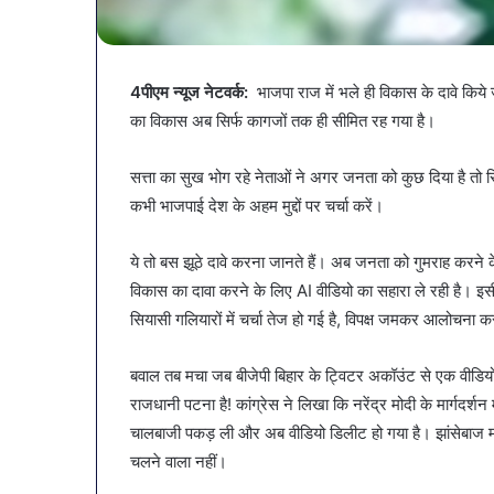
नगर
गर्मियों
नगर में ट्रेडर्स कमीशन की पहली
पेट की समस्याओ
में
में
बैठक, केजरीवाल–मान का बड़ा
गर्मियों में डाइट
ट्रेडर्स
डाइट
कदम
सब्जियां
कमीशन
में
4पीएम न्यूज नेटवर्क:
भाजपा राज में भले ही विकास के दावे किये 
की
शामिल
का विकास अब सिर्फ कागजों तक ही सीमित रह गया है।
पहली
करें
बैठक,
ये
केजरीवाल–
7
सत्ता का सुख भोग रहे नेताओं ने अगर जनता को कुछ दिया है तो सिर
मान
सब्जियां
कभी भाजपाई देश के अहम मुद्दों पर चर्चा करें।
का
बड़ा
ये तो बस झूठे दावे करना जानते हैं। अब जनता को गुमराह करन
कदम
विकास का दावा करने के लिए AI वीडियो का सहारा ले रही है। 
सियासी गलियारों में चर्चा तेज हो गई है, विपक्ष जमकर आलोचन
बवाल तब मचा जब बीजेपी बिहार के ट्विटर अकॉउंट से एक वीडियो 
राजधानी पटना है! कांग्रेस ने लिखा कि नरेंद्र मोदी के मार्गदर्
चालबाजी पकड़ ली और अब वीडियो डिलीट हो गया है। झांसेबाज म
चलने वाला नहीं।