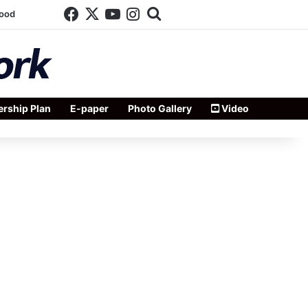
Facebook
X
YouTube
Instagram
Search for
wood
rship Plan
E-paper
Photo Gallery
Video