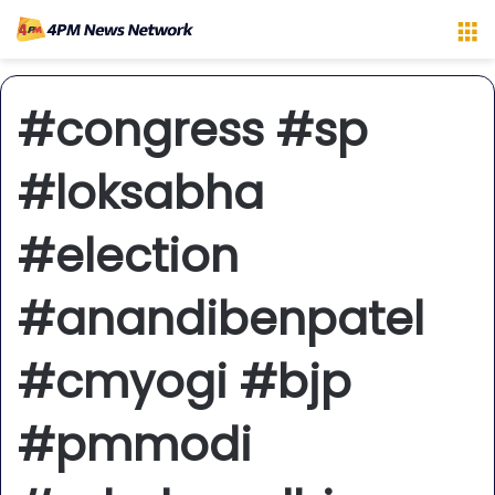
M
#congress #sp
#loksabha
#election
#anandibenpatel
#cmyogi #bjp
#pmmodi