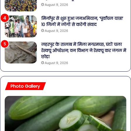
August 9, 2026
मिर्जापुर से शुरू हुआ जनअभियान, ‘पूर्वांचल यात्रा’
10 जिलों में लोगों से करेगी संवाद
August 9, 2026
लहरपुर के तालाब में मिला मगरमच्छ, घंटों चला
रेस्क्यू ऑपरेशन; वन विभाग ने रेस्क्यू कर जंगल में
छोड़ा
August 9, 2026
Photo Gallery
पेट
सा
की
बोत
समस्याओं
पान
से
में
बचना
मिल
है?
खत