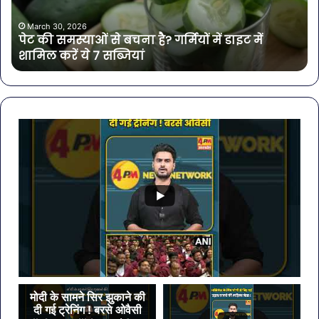
गर्मियों
बैक्
में
गोर
March 30, 2026
पेट की समस्याओं से बचना है? गर्मियों में डाइट में
डाइट
की
शामिल करें ये 7 सब्जियां
में
4
शामिल
कंप
करें
के
ये
पान
7
पर
सब्जियां
लग
रो
मोदी के सामने सिर झुकाने की
दी गई ट्रेनिंग ! बरसे ओवैसी