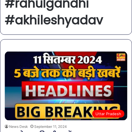
#rahulgandhi
#akhileshyadav
Uttar Pradesh
News Desk
September 11, 2024