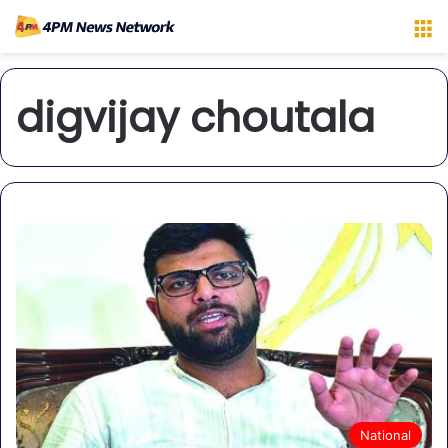
M
digvijay choutala
National