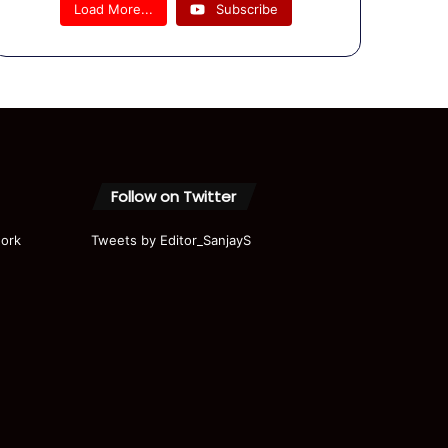
यों से मिले
Load More...
Subscribe
राहुल गांधी
मोदी-शाह
पर साधा
निशाना
Follow on Twitter
ork
Tweets by Editor_SanjayS