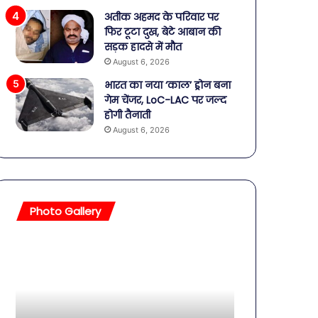
अतीक अहमद के परिवार पर
फिर टूटा दुख, बेटे आबान की
सड़क हादसे में मौत
August 6, 2026
भारत का नया ‘काल’ ड्रोन बना
गेम चेंजर, LoC-LAC पर जल्द
होगी तैनाती
August 6, 2026
Photo Gallery
सावधान!
बॉलीवुड
बोतलबंद
की
पानी
तलाकशुदा
में
हसीनाएं,
मिला
इतने
खतरनाक
साल