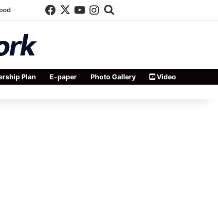
Facebook
X
YouTube
Instagram
Search for
wood
rship Plan
E-paper
Photo Gallery
Video