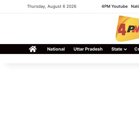
Thursday, August 6 2026
4PM Youtube
Nati
Home
National
Uttar Pradesh
State
C