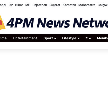
onal
UP
Bihar
MP
Rajasthan
Gujarat
Karnatak
Maharastra
Bolly
rime
Entertainment
Sport
Lifestyle
≡
Membe