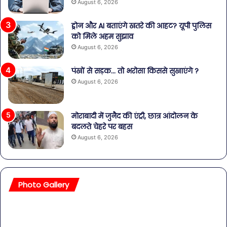
August 6, 2026
ड्रोन और AI बताएंगे खतरे की आहट? यूपी पुलिस
को मिले अहम सुझाव
August 6, 2026
पंखों से सड़क… तो भरोसा किससे सुखाएंगे ?
August 6, 2026
मोराबादी में जुनैद की एंट्री, छात्र आंदोलन के
बदलते चेहरे पर बहस
August 6, 2026
Photo Gallery
सावधान!
बॉल
बोतलबंद
की