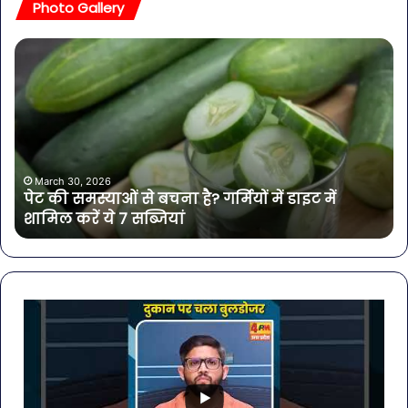
Photo Gallery
पेट
सा
की
बोत
समस्याओं
पान
से
में
बचना
मिल
है?
खत
गर्मियों
बैक्
में
गोर
March 30, 2026
पेट की समस्याओं से बचना है? गर्मियों में डाइट में
डाइट
की
शामिल करें ये 7 सब्जियां
में
4
शामिल
कंप
करें
के
ये
पान
7
पर
सब्जियां
लग
रो