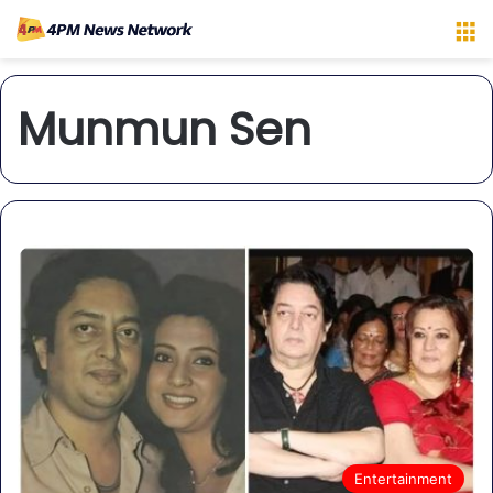
M
Munmun Sen
Entertainment