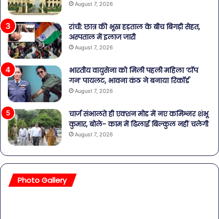
August 7, 2026
रांची: छात्र की भूख हड़ताल के बीच बिगड़ी सेहत,
अस्पताल में इलाज जारी
August 7, 2026
भारतीय वायुसेना को मिली पहली महिला ‘टॉप
गन’ पायलट, भावना कंठ ने बनाया रिकॉर्ड
August 7, 2026
चार्ज संभालते ही एक्शन मोड में नए कमिश्नर शंभू
कुमार, बोले- काम में ढिलाई बिल्कुल नहीं चलेगी
August 7, 2026
Photo Gallery
सावधान!
बॉल
बोतलबंद
की