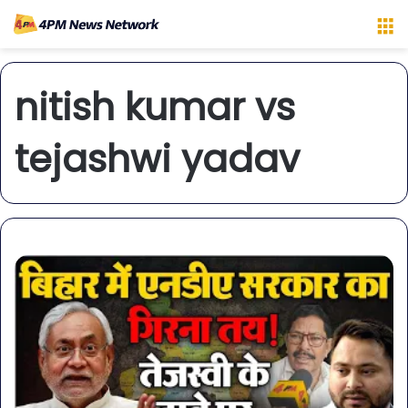
M
nitish kumar vs
tejashwi yadav