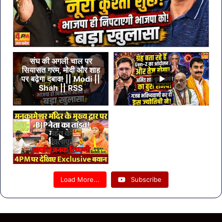
संघ की अगली चाल पर
सियासत गरम, मोदी और शाह
पर बढ़ेगा दबाव! || Modi ||
Shah || RSS
Load More...
Subscribe