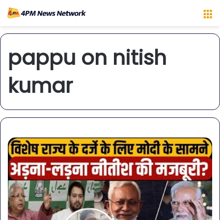
M
pappu on nitish
kumar