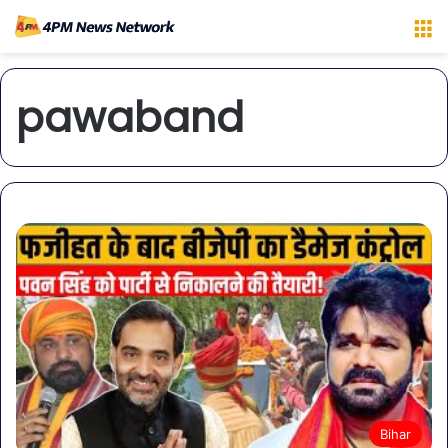
M
pawaband
Bihar