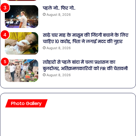
पहले नो.. फिर गो..
August 8, 2026
साढ़े चार माह के मासूम की जिंदगी बचाने के लिए
चाहिए 10 करोड़, पिता ने लगाई मदद की गुहार
August 8, 2026
त्योहारों से पहले बांदा में चला प्रशासन का
बुलडोजर, अतिक्रमणकारियों को FIR की चेतावनी
August 8, 2026
Photo Gallery
सावधान!
बॉल
बोतलबंद
की
पानी
तल
में
हसी