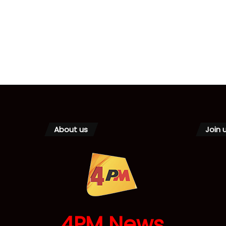
About us
Join 
4PM News