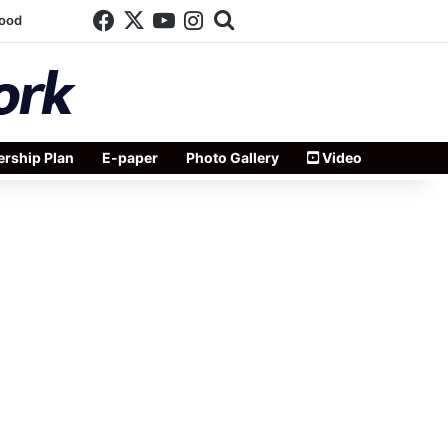
Facebook
X
YouTube
Instagram
Search for
wood
rship Plan
E-paper
Photo Gallery
Video