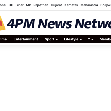
onal
UP
Bihar
MP
Rajasthan
Gujarat
Karnatak
Maharastra
Bolly
rime
Entertainment
Sport
Lifestyle
≡
Membe