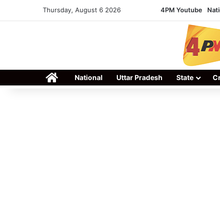
Thursday, August 6 2026
4PM Youtube
Nati
Home
National
Uttar Pradesh
State
C