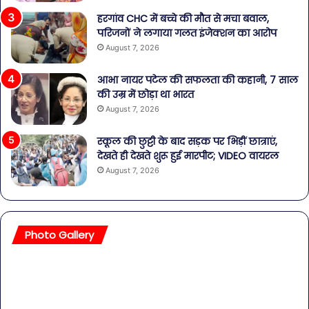
हरगांव CHC में बच्चे की मौत से मचा बवाल,
परिजनों ने लगाया गलत इंजेक्शन का आरोप
August 7, 2026
आभा नायर पटेल की सफलता की कहानी, 7 साल
की उम्र में छोड़ा था भारत
August 7, 2026
स्कूल की छुट्टी के बाद सड़क पर भिड़ीं छात्राएं,
देखते ही देखते शुरू हुई मारपीट; VIDEO वायरल
August 7, 2026
Photo Gallery
सावधान!
बॉल
बोतलबंद
की
पानी
तल
में
हसी