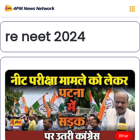
M
re neet 2024
Bihar