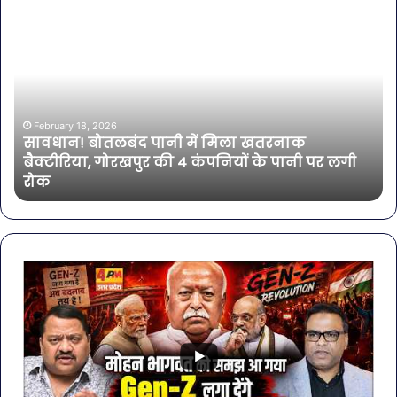
सावधान!
बॉल
बोतलबंद
की
पानी
तल
में
हसी
मिला
इतन
खतरनाक
सा
बैक्टीरिया,
की
February 18, 2026
सावधान! बोतलबंद पानी में मिला खतरनाक
गोरखपुर
एक्ट
बैक्टीरिया, गोरखपुर की 4 कंपनियों के पानी पर लगी
की
भी
रोक
4
शा
कंपनियों
के
पानी
पर
लगी
रोक