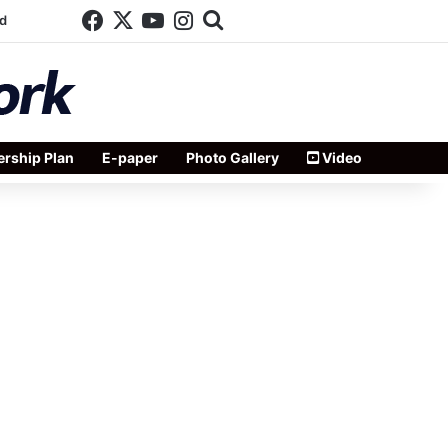
Facebook
X
YouTube
Instagram
Search for
d
rship Plan
E-paper
Photo Gallery
Video