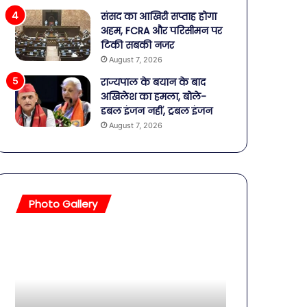
संसद का आखिरी सप्ताह होगा
अहम, FCRA और परिसीमन पर
टिकी सबकी नजर
August 7, 2026
राज्यपाल के बयान के बाद
अखिलेश का हमला, बोले-
डबल इंजन नहीं, ट्रबल इंजन
August 7, 2026
Photo Gallery
सावधान!
बॉलीवुड
बोतलबंद
की
पानी
तलाकशुदा
में
हसीनाएं,
मिला
इतने
खतरनाक
साल