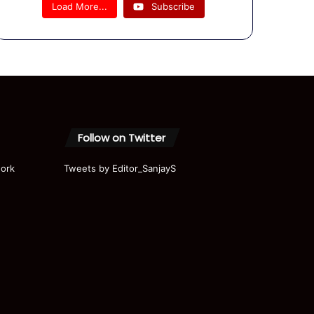
राहुल गांधी
Load More...
Subscribe
-प्रियंका ने
बारिश के
लिए मजे
#shorts
#shortvi
deo
Follow on Twitter
ork
Tweets by Editor_SanjayS