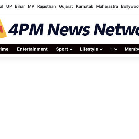
al
UP
Bihar
MP
Rajasthan
Gujarat
Karnatak
Maharastra
Bollywoo
rime
Entertainment
Sport
Lifestyle
≡
Membe