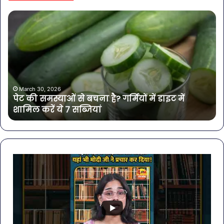
पेट
सा
की
बोत
समस्याओं
पान
से
में
बचना
मिल
है?
खत
गर्मियों
बैक्
में
गोर
March 30, 2026
पेट की समस्याओं से बचना है? गर्मियों में डाइट में
डाइट
की
शामिल करें ये 7 सब्जियां
में
4
शामिल
कंप
करें
के
ये
पान
7
पर
सब्जियां
लग
रो