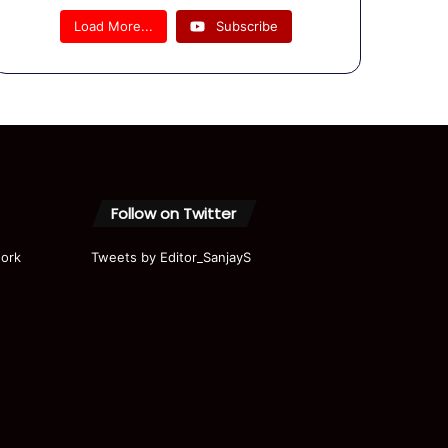
| Rahul
Load More...
Subscribe
Gandhi |
Modi |
Akhilesh
|
Priyanka
|
Parliame
nt | Ram
Mandir
Follow on Twitter
ork
Tweets by Editor_SanjayS