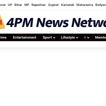
onal
UP
Bihar
MP
Rajasthan
Gujarat
Karnatak
Maharastra
Bollyw
rime
Entertainment
Sport
Lifestyle
≡
Membe