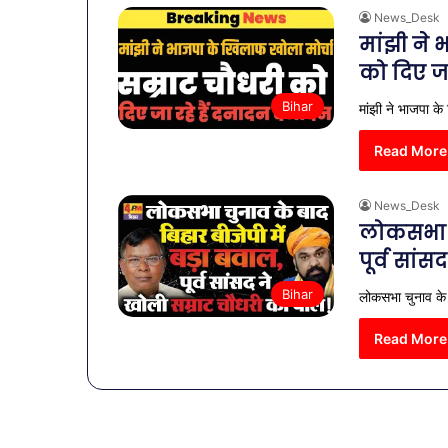
News_Desk
मांझी ने 
को दिए ज
Bihar
मांझी ने भाजपा के
Read More
News_Desk
लोकसभा चु
पूर्व सां
Bihar
लोकसभा चुनाव के ब
Read More
व्यापारियों
को
राहत
की
पहल: