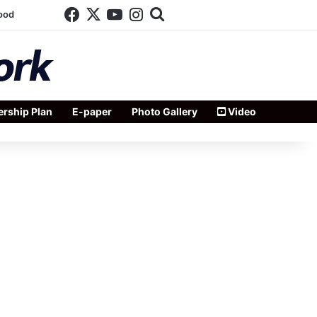
Facebook
X
YouTube
Instagram
Search for
ood
rship Plan
E-paper
Photo Gallery
Video