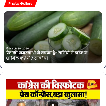
Photo Gallery
पेट
सा
की
बोत
समस्याओं
पान
से
में
बचना
मिल
है?
खत
गर्मियों
बैक्
में
गोर
March 30, 2026
पेट की समस्याओं से बचना है? गर्मियों में डाइट में
डाइट
की
शामिल करें ये 7 सब्जियां
में
4
शामिल
कंप
करें
के
ये
पान
7
पर
सब्जियां
लग
रो