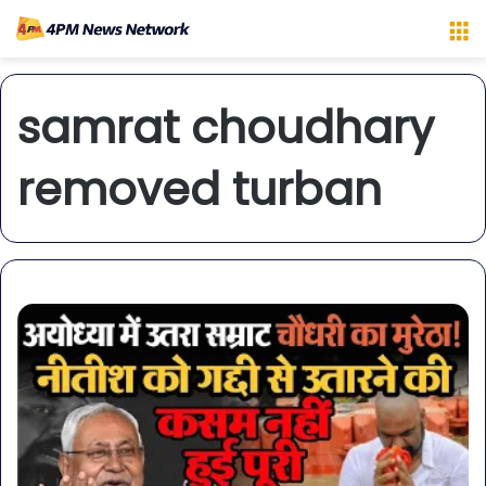
M
samrat choudhary
removed turban