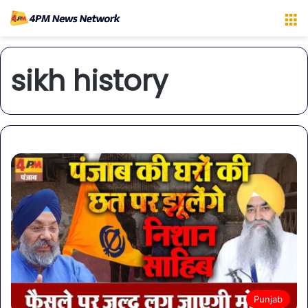
M
sikh history
Punjab