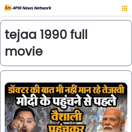
M
tejaa 1990 full
movie