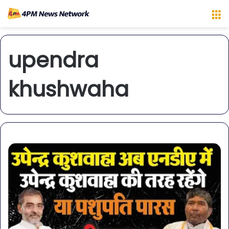
M
upendra
khushwaha