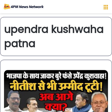
M
upendra kushwaha
patna