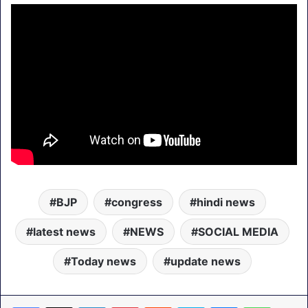
BJP
congress
hindi news
latest news
NEWS
SOCIAL MEDIA
Today news
update news
LinkedIn
Pinterest
Reddit
Skype
Messenger
WhatsA