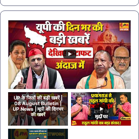
पहली
करें
बैठक,
ये
केजरीवाल–
7
मान
सब्ज
का
बड़ा
कदम
UP के जिलों की बड़ी खबरें |
08 August Bulletin |
UP News | यूपी की दिनभर
की खबरें