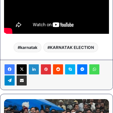
karnatak
KARNATAK ELECTION
LinkedIn
Pinterest
Reddit
Skype
Messenger
WhatsA
Telegram
Share via Email