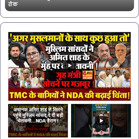
रोक
4
शा
कंपनियों
के
पानी
पर
लगी
रोक
अचानक अमित शाह से मिलने
पहुंचे मुस्लिम सांसद,दे दी बड़ी
चेतावनी...NDA हैरान !