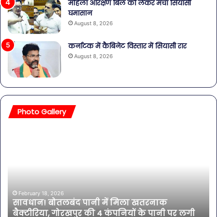
महिला आरक्षण बिल को लेकर मचा सियासी
घमासान
August 8, 2026
कर्नाटक में कैबिनेट विस्तार में सियासी रार
August 8, 2026
Photo Gallery
सावधान!
बॉल
बोतलबंद
की
पानी
तल
में
हसी
मिला
इतन
खतरनाक
सा
बैक्टीरिया,
की
February 18, 2026
सावधान! बोतलबंद पानी में मिला खतरनाक
गोरखपुर
एक्ट
बैक्टीरिया, गोरखपुर की 4 कंपनियों के पानी पर लगी
की
भी