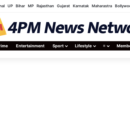
nal
UP
Bihar
MP
Rajasthan
Gujarat
Karnatak
Maharastra
Bollywo
rime
Entertainment
Sport
Lifestyle
≡
Membe