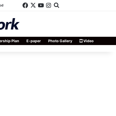
Facebook
X
YouTube
Instagram
Search for
od
rship Plan
E-paper
Photo Gallery
Video