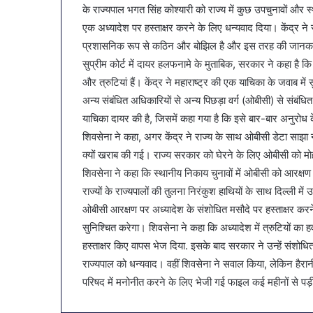
के राज्यपाल भगत सिंह कोश्यारी को राज्य में कुछ उपचुनावों और
पहल:
January 9, 2026
SAS
एक अध्यादेश पर हस्ताक्षर करने के लिए धन्यवाद दिया। केंद्र ने 
व्यापारियों को 
नगर
प्रशासनिक रूप से कठिन और बोझिल है और इस तरह की जानकारी
नगर में ट्रेडर्
में
बैठक, केजरीवा
सुप्रीम कोर्ट में दायर हलफनामे के मुताबिक, सरकार ने कहा ह
ट्रेडर्स
कदम
और त्रुटियां हैं। केंद्र ने महाराष्ट्र की एक याचिका के जवाब मे
कमीशन
की
अन्य संबंधित अधिकारियों से अन्य पिछड़ा वर्ग (ओबीसी) से संबंध
पहली
याचिका दायर की है, जिसमें कहा गया है कि इसे बार-बार अनुरोध 
बैठक,
शिवसेना ने कहा, अगर केंद्र ने राज्य के साथ ओबीसी डेटा साझा
केजरीवाल–
क्यों खराब की गई। राज्य सरकार को घेरने के लिए ओबीसी को मोहरे 
मान
का
शिवसेना ने कहा कि स्थानीय निकाय चुनावों में ओबीसी को आरक्षण
बड़ा
राज्यों के राज्यपालों की तुलना निरंकुश हाथियों के साथ दिल्ली में
कदम
ओबीसी आरक्षण पर अध्यादेश के संशोधित मसौदे पर हस्ताक्षर करन
सुनिश्चित करेगा। शिवसेना ने कहा कि अध्यादेश में त्रुटियों का हव
हस्ताक्षर किए वापस भेज दिया. इसके बाद सरकार ने उन्हें संशोधि
राज्यपाल को धन्यवाद। वहीं शिवसेना ने सवाल किया, लेकिन हैरानी की
परिषद में मनोनीत करने के लिए भेजी गई फाइल कई महीनों से पड़ी हुई