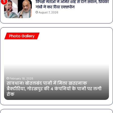
विपक्षी नेताओं ने अमित शाह से दागे सवाल, प्रियंका
गांधी ने कर दिया एक्सपोज
August 7, 2026
Photo Gallery
सावधान!
बॉल
बोतलबंद
की
पानी
तल
में
हसी
मिला
इतन
खतरनाक
सा
बैक्टीरिया,
की
February 18, 2026
सावधान! बोतलबंद पानी में मिला खतरनाक
गोरखपुर
एक्ट
बैक्टीरिया, गोरखपुर की 4 कंपनियों के पानी पर लगी
की
भी
रोक
4
शा
कंपनियों
के
पानी