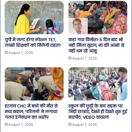
यूपी में जल्द होगा स्पेशल TET,
कहां गया विनीत? 5 दिन बाद भी
लाखों शिक्षकों को मिलेगी राहत?
नहीं मिला सुराग, मां की आंखों से
नहीं थम रहे आंसू
August 7, 2026
August 7, 2026
हरगांव CHC में बच्चे की मौत से
स्कूल की छुट्टी के बाद सड़क पर
मचा बवाल, परिजनों ने लगाया
भिड़ीं छात्राएं, देखते ही देखते शुरू हुई
गलत इंजेक्शन का आरोप
मारपीट; VIDEO वायरल
August 7, 2026
August 7, 2026