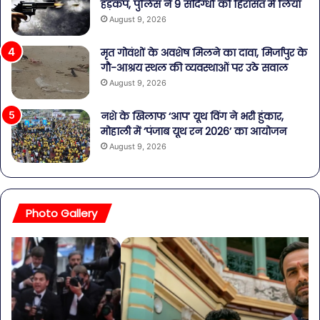
हड़कंप, पुलिस ने 9 संदिग्धों को हिरासत में लिया
August 9, 2026
मृत गोवंशों के अवशेष मिलने का दावा, मिर्जापुर के
गौ-आश्रय स्थल की व्यवस्थाओं पर उठे सवाल
August 9, 2026
नशे के खिलाफ ‘आप’ यूथ विंग ने भरी हुंकार,
मोहाली में ‘पंजाब यूथ रन 2026’ का आयोजन
August 9, 2026
Photo Gallery
मिर्जापुर
नशे
फिल्म
के
तैयार,
खि
अब
‘आ
सिर्फ
यूथ
रिलीज
विंग