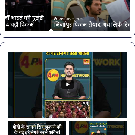
डेट
ने
का
भरी
इंतजार
हुंक
February 2, 2026
मिर्जापुर फिल्म तैयार, अब सिर्फ रिलीज डेट का इंतजार
मोह
में
‘पं
यूथ
रन
20
का
आय
मोदी के सामने सिर झुकाने की
दी गई ट्रेनिंग ! बरसे ओवैसी