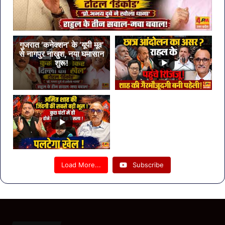
गुजरात ‘कनेक्शन’ के ‘यूपी मूव’
से नागपुर नाखुश, नया घमासान
शुरू!
Load More...
Subscribe