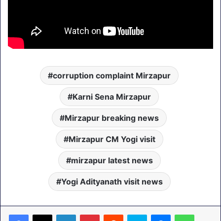
corruption complaint Mirzapur
Karni Sena Mirzapur
Mirzapur breaking news
Mirzapur CM Yogi visit
mirzapur latest news
Yogi Adityanath visit news
LinkedIn
Pinterest
Reddit
Skype
Messenger
WhatsA