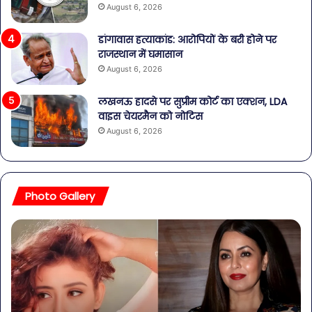
August 6, 2026
डांगावास हत्याकांड: आरोपियों के बरी होने पर
राजस्थान में घमासान
August 6, 2026
लखनऊ हादसे पर सुप्रीम कोर्ट का एक्शन, LDA
वाइस चेयरमैन को नोटिस
August 6, 2026
Photo Gallery
बॉलीवुड
शि
की
पार्
तलाकशुदा
की
हसीनाएं,
शाद
इतने
का
साल
जश्