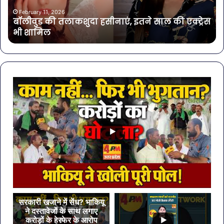
की
शिव
एक्ट्रेस
पर
February 11, 2026
बॉलीवुड की तलाकशुदा हसीनाएं, इतने साल की एक्ट्रेस
भी
लगा
भी शामिल
शामिल
ये
खा
मेहं
डि
सरकारी खजाने में सेंध? भाकियू
ने दस्तावेजों के साथ लगाए
करोड़ों के हेरफेर के आरोप