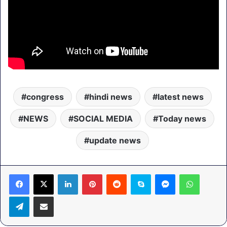
congress
hindi news
latest news
NEWS
SOCIAL MEDIA
Today news
update news
LinkedIn
Pinterest
Reddit
Skype
Messenger
WhatsA
Telegram
Share via Email