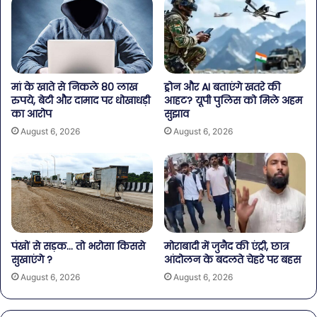
मां के खाते से निकले 80 लाख
ड्रोन और AI बताएंगे खतरे की
रुपये, बेटी और दामाद पर धोखाधड़ी
आहट? यूपी पुलिस को मिले अहम
का आरोप
सुझाव
August 6, 2026
August 6, 2026
पंखों से सड़क… तो भरोसा किससे
मोराबादी में जुनैद की एंट्री, छात्र
सुखाएंगे ?
आंदोलन के बदलते चेहरे पर बहस
August 6, 2026
August 6, 2026