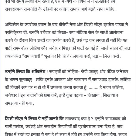
वैसे भी समय हमेशा कम रहता है, ऐसे में व्यर्थ के विषयों में न उलझकर हमें
सकारात्मक राजनीति के उद्देश्यों पर अडिग रहकर आगे बढ़ते रहना चाहिए.
अखिलेश के उपरोक्त बयान के बाद बीजेपी नेता और डिप्टी सीएम ब्रजेश पाठक ने
प्रतिक्रिया दी. उन्होंने रविवार को लिखा- सपा मीडिया सेल के साथी आलोचना
करने के दौरान जिन शब्दों का प्रयोग करते हैं, उसे पढ़ कर लगता ही नहीं कि यह
पार्टी राममनोहर लोहिया और जनेश्वर मिश्र की पार्टी रह गई है. जार्ज साहब की बात
तथाकथित “समाजवादी ” भूल गए कि शिविर लगाया करो, पढ़ा – लिखा करो .
उन्होंने लिखा कि अखिलेश !
सपाइयों को लोहिया- जेपी पढ़ाइए और पंडित जनेश्वर
के भाषण सुनवाइए , ताकि इनके आचरण और उच्चारण में समाजवाद झलके. लोहिया
की किताबें आप पर न हो तो मैं उपलब्ध करवा सकता हूं ……… हे महान लोहिया,
जनेश्वर ! इन नादानों को क्षमा करें, इन्हें कुछ पढ़ाया – लिखाया , सिखाया व
समझाया नहीं गया .
डिप्टी सीएम ने लिखा ये नहीं जानते कि
समाजवाद क्या है ? इन्होंने समाजवाद को
गाली गलौज, उदंडई और स्तरहीन टिप्पणियों की प्रयोगशाला बना दिया है. जब
विपक्ष में रहते हुए इनका ये रूप है तो सत्ता में होते हुए इन्होंने क्या किया होगा, सहज