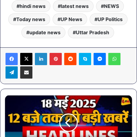
hindi news
latest news
NEWS
Today news
UP News
UP Politics
update news
Uttar Pradesh
LinkedIn
Pinterest
Reddit
Skype
Messenger
WhatsA
Telegram
Share via Email