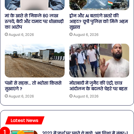
मां के खाते से निकले 80 लाख
ड्रोन और AI बताएंगे खतरे की
रुपये, बेटी और दामाद पर धोखाधड़ी
आहट? यूपी पुलिस को मिले अहम
का आरोप
सुझाव
August 6, 2026
August 6, 2026
पंखों से सड़क… तो भरोसा किससे
मोराबादी में जुनैद की एंट्री, छात्र
सुखाएंगे ?
आंदोलन के बदलते चेहरे पर बहस
August 6, 2026
August 6, 2026
Latest News
2022 में फर्श पर पढ़ते थे बच्चे, अब शिक्षा में नंबर-1