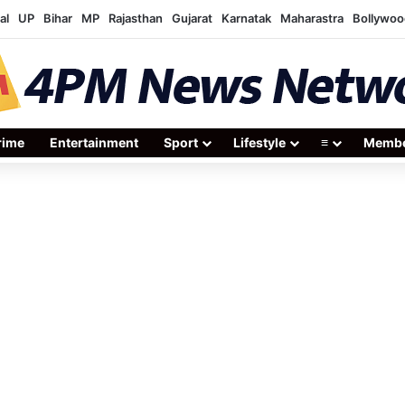
al
UP
Bihar
MP
Rajasthan
Gujarat
Karnatak
Maharastra
Bollywoo
rime
Entertainment
Sport
Lifestyle
≡
Membe