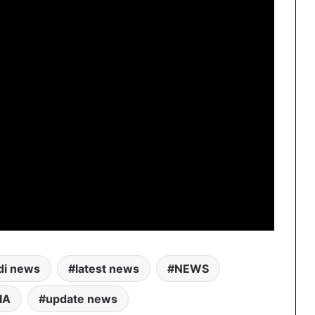
di news
latest news
NEWS
IA
update news