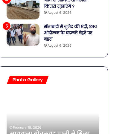
पंखों से सड़क… तो भरोसा
किससे सुखाएंगे ?
August 6, 2026
मोराबादी में जुनैद की एंट्री, छात्र
आंदोलन के बदलते चेहरे पर
बहस
August 6, 2026
Photo Gallery
ान!
बॉलीवुड
बंद
की
तलाकशुदा
हसीनाएं,
इतने
नाक
साल
February 18, 2026
रिया,
की
ावधान! बोतलबंद पानी में मिला