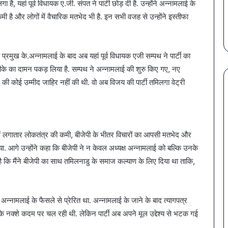
 यहां पूर्व विधायक ए.जी. संपत ने पार्टी छोड़ दी है. उन्होंने अन्नामलाई के
में
गोरख
 का बड़ा
गर्मियों में डाइट में शामिल करें ये 7
ख
डाइट
की
 कमी है और लोगों में वैचारिक मतभेद भी है. इन सभी वजह से उन्होंने इस्तीफा
सब्जियां
4
में
4
शामिल
कंपनि
करें
के
य प्रमुख के.अन्नामलाई के बाद अब यहां पूर्व विधायक एजी सम्पथ ने पार्टी का
ये
पानी
टीवीके का दामन पकड़ लिया है. सम्पथ ने अन्नामलाई की शुरु किए गए, नए
7
पर
सब्जियां
लगी
 की कोई उम्मीद जाहिर नहीं की थी. वो अब विजय की पार्टी तमिलगा वेट्री
रोक
में लगातार लोकतंत्र की कमी, बीजेपी के भीतर विचारों का आपसी मतभेद और
ा. आगे उन्होंने कहा कि बीजेपी ने न केवल अध्यक्ष अन्नामलाई को बल्कि उनके
 है कि मैंने बीजेपी का साथ तमिलनाडु के समाज कल्याण के लिए दिया था ताकि,
 अन्नामलाई के फैसले से प्रेरित था. अन्नामलाई के जाने के बाद त्यागपत्र
हीं के नक्शे कदम पर चल रही थी. लेकिन पार्टी अब अपने मूल उद्देश्य से भटक गई