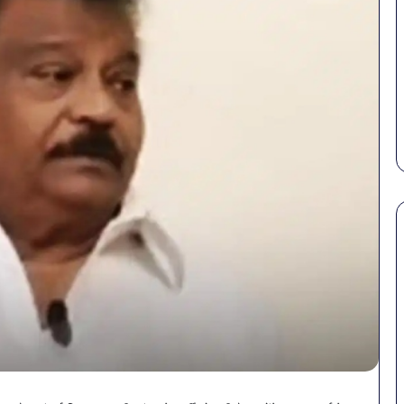
पेट
सावध
की
बोतल
समस्याओं
पानी
से
में
बचना
मिला
है?
खतर
की पहल: SAS
March 30, 2026
गर्मियों
बैक्टी
शन की पहली
पेट की समस्याओं से बचना है?
स