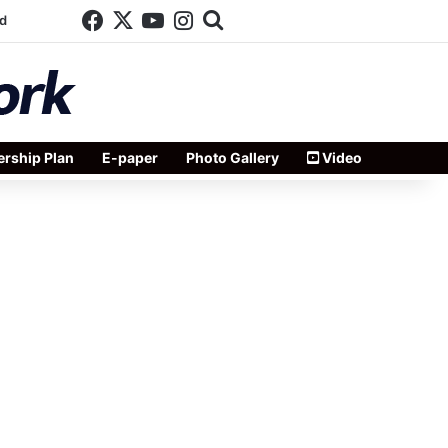
Facebook
X
YouTube
Instagram
Search for
d
rship Plan
E-paper
Photo Gallery
Video