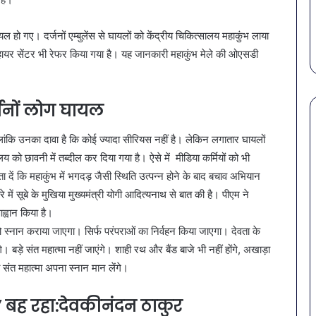
ं से बचना है?
सावधान! बोतलबंद पानी में मिला
गोरखपुर
में शामिल करें ये 7
खतरनाक बैक्टीरिया, गोरखपुर क
की
4 कंपनियों के पानी पर लगी रोक
ल हो गए। दर्जनों एम्बुलेंस से घायलों को केंद्रीय चिकित्सालय महाकुंभ लाया
4
कंपनियों
हायर सेंटर भी रेफर किया गया है। यह जानकारी महाकुंभ मेले की ओएसडी
के
पानी
पर
्जनों लोग घायल
लगी
रोक
ालांकि उनका दावा है कि कोई ज्यादा सीरियस नहीं है। लेकिन लगातार घायलों
य को छावनी में तब्दील कर दिया गया है। ऐसे में मीडिया कर्मियों को भी
ें कि महाकुंभ में भगदड़ जैसी स्थिति उत्पन्न होने के बाद बचाव अभियान
ारे में सूबे के मुखिया मुख्यमंत्री योगी आदित्यनाथ से बात की है। पीएम ने
्वान किया है।
ो स्नान कराया जाएगा। सिर्फ परंपराओं का निर्वहन किया जाएगा। देवता के
़े संत महात्मा नहीं जाएंगे। शाही रथ और बैंड बाजे भी नहीं होंगे, अखाड़ा
ही संत महात्मा अपना स्नान मान लेंगे।
त’ बह रहा:देवकीनंदन ठाकुर