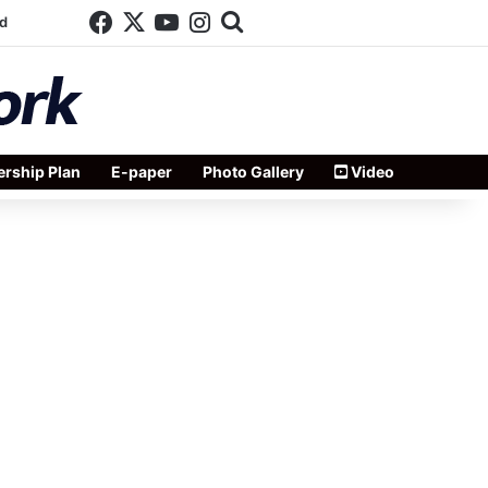
Facebook
X
YouTube
Instagram
Search for
d
rship Plan
E-paper
Photo Gallery
Video