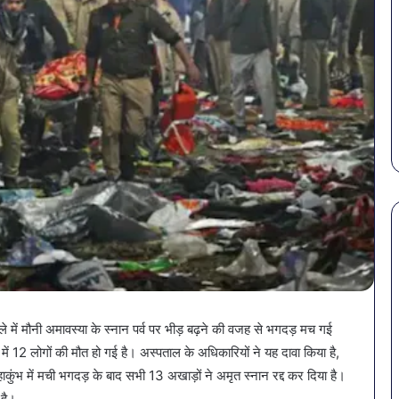
सावधान!
बोतलबंद
पानी
मेले में मौनी अमावस्या के स्नान पर्व पर भीड़ बढ़ने की वजह से भगदड़ मच गई
में
ं 12 लोगों की मौत हो गई है। अस्पताल के अधिकारियों ने यह दावा किया है,
मिला
खतरनाक
ुंभ में मची भगदड़ के बाद सभी 13 अखाड़ों ने अमृत स्नान रद्द कर दिया है।
February 18, 2026
बैक्टीरिया,
 है।