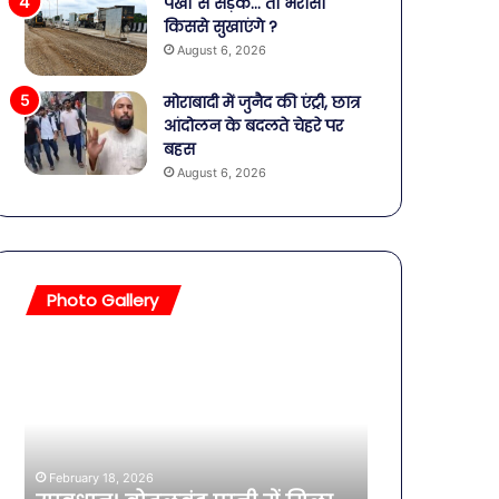
पंखों से सड़क… तो भरोसा
किससे सुखाएंगे ?
August 6, 2026
मोराबादी में जुनैद की एंट्री, छात्र
आंदोलन के बदलते चेहरे पर
बहस
August 6, 2026
Photo Gallery
बॉलीवुड
शिव-
की
पार्वती
तलाकशुदा
की
हसीनाएं,
शादी
इतने
का
साल
जश्न:
February 4, 2026
की
शिवरात्रि