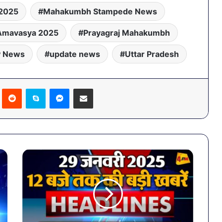
2025
Mahakumbh Stampede News
Amavasya 2025
Prayagraj Mahakumbh
 News
update news
Uttar Pradesh
Pinterest
Reddit
Skype
Messenger
Share via Email