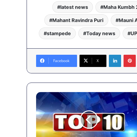
latest news
Maha Kumbh 
Mahant Ravindra Puri
Mauni 
stampede
Today news
UP
LinkedIn
Facebook
X