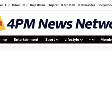
al
UP
Bihar
MP
Rajasthan
Gujarat
Karnatak
Maharastra
Bollywoo
rime
Entertainment
Sport
Lifestyle
≡
Membe