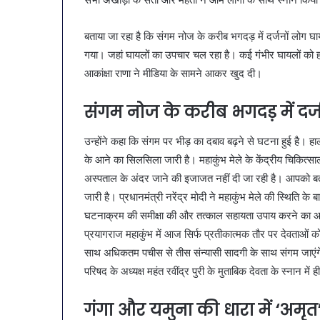
नगर में ट्रेडर्स कमीशन की पहली
पेट की समस्याओ
ं
में
बैठक, केजरीवाल–मान का बड़ा
गर्मियों में डाइट 
्रेडर्स
डाइट
कदम
सब्जियां
बताया जा रहा है कि संगम नोज के करीब भगदड़ में दर्जनों लोग घाय
कमीशन
में
की
शामिल
गया। जहां घायलों का उपचार चल रहा है। कई गंभीर घायलों को 
पहली
करें
आकांक्षा राणा ने मीडिया के सामने आकर खुद दी।
बैठक,
ये
केजरीवाल–
7
संगम नोज के करीब भगदड़ में दर
मान
सब्जियां
का
उन्होंने कहा कि संगम पर भीड़ का दबाव बढ़ने से घटना हुई है। ह
ड़ा
कदम
के आने का सिलसिला जारी है। महाकुंभ मेले के केंद्रीय चिकित्साल
अस्पताल के अंदर जाने की इजाजत नहीं दी जा रही है। आपको बता द
जारी है। प्रधानमंत्री नरेंद्र मोदी ने महाकुंभ मेले की स्थिति के ब
घटनाक्रम की समीक्षा की और तत्काल सहायता उपाय करने का आह
प्रयागराज महाकुंभ में आज सिर्फ प्रतीकात्मक तौर पर देवताओं क
साथ अधिकतम पचीस से तीस संन्यासी सादगी के साथ संगम जाएंगे। बड
परिषद के अध्यक्ष महंत रवींद्र पुरी के मुताबिक देवता के स्नान में 
गंगा और यमुना की धारा में ‘अमृ