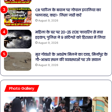
CR पाटिल के बयान पर गोपाल इटालिया का
पलटवार, कहा- लिस्ट जारी करें
August 9, 2026
महिला के घर पर 20-25 राउंड फायरिंग से मचा
हड़कंप, पुलिस ने 9 संदिग्धों को हिरासत में लिया
August 9, 2026
मृत गोवंशों के अवशेष मिलने का दावा, मिर्जापुर के
गौ-आश्रय स्थल की व्यवस्थाओं पर उठे सवाल
August 9, 2026
Photo Gallery
मिर्जापुर
नशे
फिल्म
के
तैयार,
खि