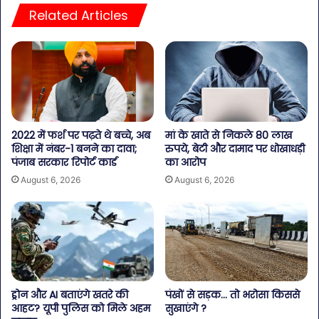
Related Articles
2022 में फर्श पर पढ़ते थे बच्चे, अब
मां के खाते से निकले 80 लाख
शिक्षा में नंबर-1 बनने का दावा;
रुपये, बेटी और दामाद पर धोखाधड़ी
पंजाब सरकार रिपोर्ट कार्ड
का आरोप
August 6, 2026
August 6, 2026
ड्रोन और AI बताएंगे खतरे की
पंखों से सड़क… तो भरोसा किससे
आहट? यूपी पुलिस को मिले अहम
सुखाएंगे ?