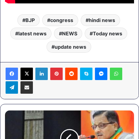
BJP
congress
hindi news
latest news
NEWS
Today news
update news
LinkedIn
Pinterest
Reddit
Skype
Messenger
WhatsA
Telegram
Share via Email