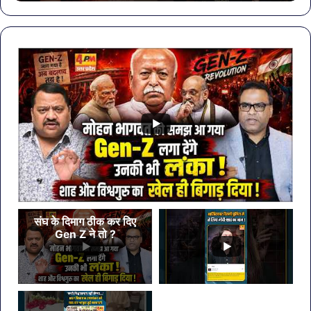
खा
मेहं
डि
संघ के दिमाग ठीक कर दिए
Gen Z ने तो ?