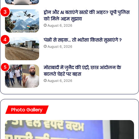
ड्रोन और AI बताएंगे खतरे की आहट? यूपी पुलिस
को मिले अहम सुझाव
August 6, 2026
पंखों से सड़क… तो भरोसा किससे सुखाएंगे ?
August 6, 2026
मोराबादी में जुनैद की एंट्री, छात्र आंदोलन के
बदलते चेहरे पर बहस
August 6, 2026
Photo Gallery
व्यापारियों
पेट
को
की
राहत
समस