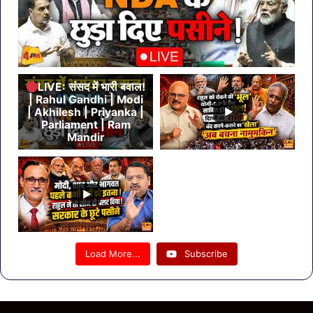
LIVE: संसद में भारी बवाल!
| Rahul Gandhi | Modi
| Akhilesh | Priyanka |
Parliament | Ram
Mandir
Load More...
Subscribe