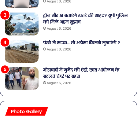
August 6, 2026
ड्रोन और AI बताएंगे खतरे की आहट? यूपी पुलिस
को मिले अहम सुझाव
August 6, 2026
पंखों से सड़क… तो भरोसा किससे सुखाएंगे ?
August 6, 2026
मोराबादी में जुनैद की एंट्री, छात्र आंदोलन के
बदलते चेहरे पर बहस
August 6, 2026
Photo Gallery
सावधान!
बॉल
बोतलबंद
की