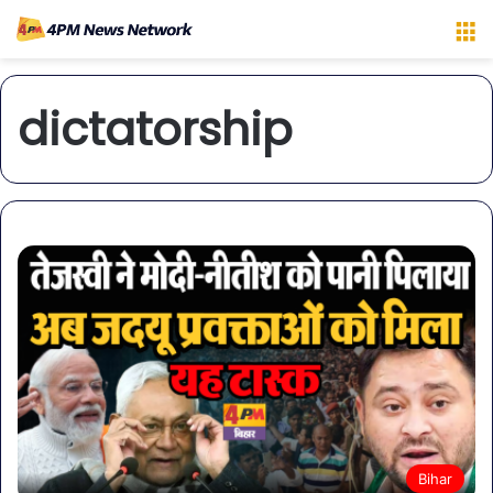
M
dictatorship
Bihar