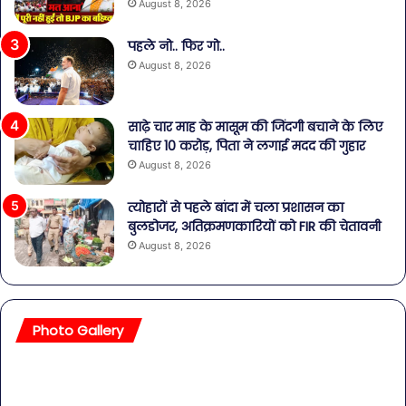
August 8, 2026
पहले नो.. फिर गो..
August 8, 2026
साढ़े चार माह के मासूम की जिंदगी बचाने के लिए
चाहिए 10 करोड़, पिता ने लगाई मदद की गुहार
August 8, 2026
त्योहारों से पहले बांदा में चला प्रशासन का
बुलडोजर, अतिक्रमणकारियों को FIR की चेतावनी
August 8, 2026
Photo Gallery
सावधान!
बॉल
बोतलबंद
की