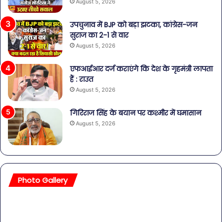
August 5, 2026
उपचुनाव में BJP को बड़ा झटका, कांग्रेस-जन
सुराज का 2-1 से वार
August 5, 2026
एफआईआर दर्ज कराएंगे कि देश के गृहमंत्री लापता
हैं : राउत
August 5, 2026
गिरिराज सिंह के बयान पर कश्मीर में घमासान
August 5, 2026
Photo Gallery
सावधान!
बॉल
बोतलबंद
की
पानी
तल