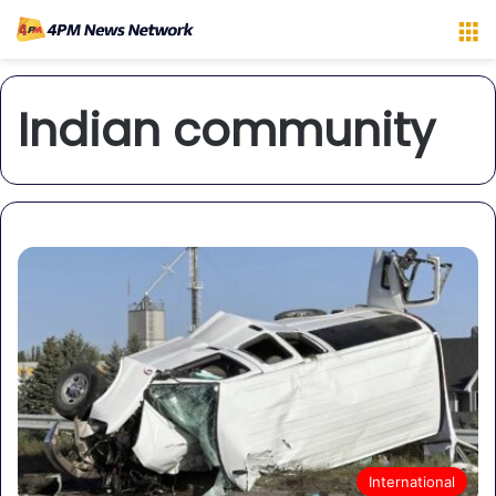
M
Indian community
International