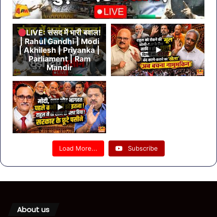
LIVE: संसद में भारी बवाल!
| Rahul Gandhi | Modi
| Akhilesh | Priyanka |
Parliament | Ram
Mandir
Load More...
Subscribe
About us