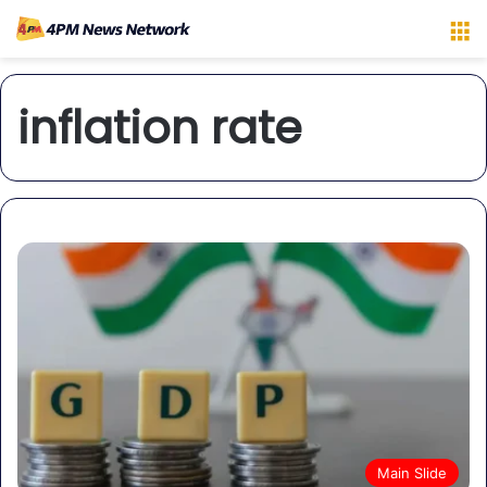
M
inflation rate
Main Slide