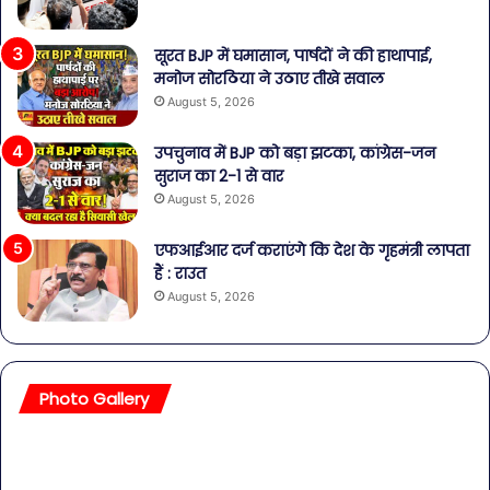
सूरत BJP में घमासान, पार्षदों ने की हाथापाई,
मनोज सोरठिया ने उठाए तीखे सवाल
August 5, 2026
उपचुनाव में BJP को बड़ा झटका, कांग्रेस-जन
सुराज का 2-1 से वार
August 5, 2026
एफआईआर दर्ज कराएंगे कि देश के गृहमंत्री लापता
हैं : राउत
August 5, 2026
Photo Gallery
सावधान!
बॉल
बोतलबंद
की